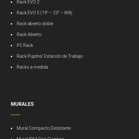
Rack EVO 2
Rack EVO 5 (19” – 23” – W8)
Rack abierto doble
Rack Abierto
PC Rack
Rack Pupitre/ Estación de Trabajo
Racks a medida
MURALES
Mural Compacto Deslizante
Mural IP54 Dos Cuerpos