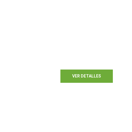
FABRICAMOS
RACKS
A MEDIDA
VER DETALLES