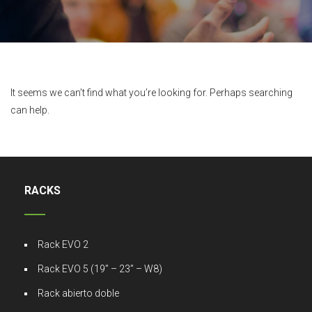
It seems we can’t find what you’re looking for. Perhaps searching
can help.
RACKS
Rack EVO 2
Rack EVO 5 (19” – 23” – W8)
Rack abierto doble